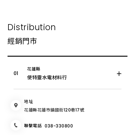
身
彰化縣
來
展
示
中
南投縣
Distribution
心
體
驗。
雲林縣
經銷門市
嘉義市
花蓮縣
嘉義縣
使特靈水電材料行
臺南市
地址
高雄市
花蓮縣花蓮市鎮國街120巷17號
屏東縣
聯繫電話
038-330800