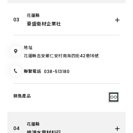
花蓮縣
豪盛衛材企業社
地址
花蓮縣吉安鄉仁安村南海四街42巷16號
聯繫電話
038-513180
花蓮縣
峻鴻水電材料行