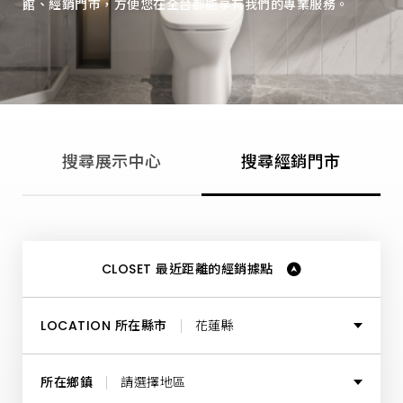
館、經銷門市，方便您在全台都能享有我們的專業服務。
中
心、
經
銷
據
點、
門
市
銷
售
據
搜尋展示中心
搜尋經銷門市
點，
為
每
位
消
費
者
打
CLOSET 最近距離的經銷據點
造
理
想
的
LOCATION 所在縣市
花蓮縣
居
家
空
所有縣市
間，
所在鄉鎮
請選擇地區
提