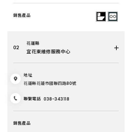
宜蘭縣
花蓮縣
臺東縣
花蓮縣
澎湖縣
宜花東維修服務中心
金門縣
地址
花蓮縣花蓮市國聯四路80號
聯繫電話
038-343118