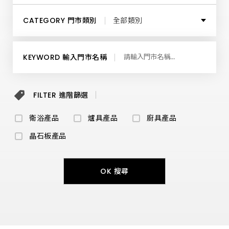
供
最
基隆市
所有鄉鎮
高
CATEGORY 門市類別
全部類別
品
質
臺北市
馬
花蓮市
全部類別
桶、
KEYWORD 輸入門市名稱
溫
水
新北市
吉安鄉
免
地區展示中心
治
便
FILTER 進階篩選
桃園市
座、
衛浴經銷商
面
盆、
衛浴產品
爐具產品
廚具產品
新竹市
龍
爐具經銷商
頭、
晶石板產品
浴
缸
新竹縣
及
廚藝生活館
扶
OK 搜尋
手
苗栗縣
等
和成維修中心
產
品，
讓
臺中市
您
親