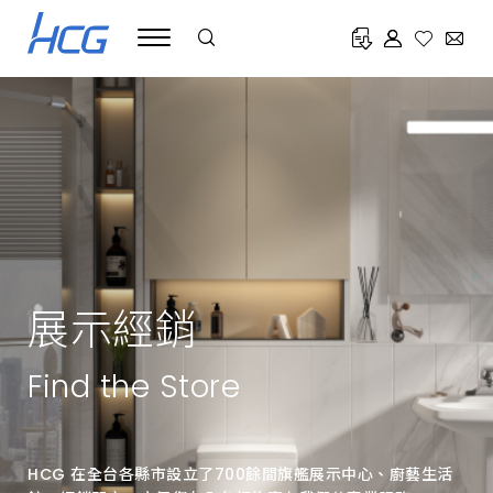
HCG
和
成
致
力
於
提
供
全
方
位
高
品
質
衛
浴
產
品
展示經銷
與
服
務，
遍
Find the Store
布
全
台
的
展
HCG 在全台各縣市設立了700餘間旗艦展示中心、廚藝生活
示