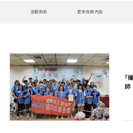
Global Locations 全球和成
ESG 永續報告書
Satisfacti
Int
澎湖縣
活動剪影
更多收錄內容
居家產品
金門縣
OVERVIEW 文化總覽
電動升降曬衣機
OVERVIEW ESG 總覽
防疫設備
OVERVIEW 門市總覽
｢
師
Related Companies 關係企
溫室氣體盤查報告書
Recruit De