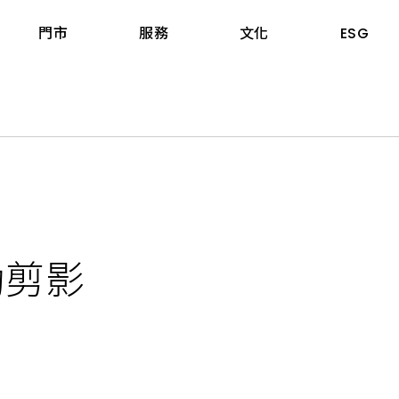
門市
服務
文化
ESG
據點
三機與熱水器
股東專區
工程案例
爐具
投資人關係連絡窗口
知名建案
嘉義市
器
股東會
飯店民宿
嘉義縣
煙機
前十大股東名單
公共空間
臺南市
動剪影
機
股價股利資訊
高雄市
機
每日股價資訊
屏東縣
爐具
公開資訊觀測站
宜蘭縣
aumatic寶瑪客
產業價值鏈資訊平台
花蓮縣
臺東縣