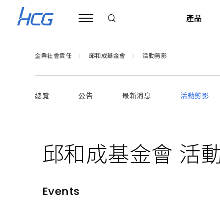
取
之
產品
於
社
會，
用
之
企業社會責任
邱和成基金會
活動剪影
於
社
衛浴產品
公司治理
旗艦展示中心
關於和成
ESG 和成企業永續
衛浴規劃與建議
財務資訊
基礎裝修保養
和成信念
邱和成基金會
全台經銷
廚房
會
—
邱
超級馬桶
公司基本資料
台北內湖旗艦展示中心
總覽
企業簡介
公告
衛浴配置規劃
公告
淋浴拉門
最新消息
每月合併營收
簡易裝修知識
HCG CARES
公告
活動剪影
基隆市
瓦斯
和
成
基
馬桶
董事會
和成三廠展示中心(僅供相關公司客戶預約參觀)
企業沿革
績效與認證
測量衛浴空間
浴缸
合併財務報告
產品清潔保養
企業目標
最新消息
臺北市
熱水
金
會
免治便座
功能性委員會
台中旗艦展示中心
LOGO 演進圖
浴室配件
生活小常識
品質目標
活動剪影
新北市
排油
的
使
邱和成基金會
活
臉盆
內部稽核
高雄旗艦展示中心
浴室零件
環境政策
桃園市
烘碗
命
與
浴櫃
公司重要內規
浴室通風扇
新竹市
開水
和成文教基金會
承
諾
鏡櫃
公司組織
銀髮族/無障礙
新竹縣
電陶
利害關係人
Events
公告
化妝鏡
公司團隊
公共/商用空間
苗栗縣
英國B
聯絡窗口
最新消息
龍頭
公司政策
衛浴停產專區
臺中市