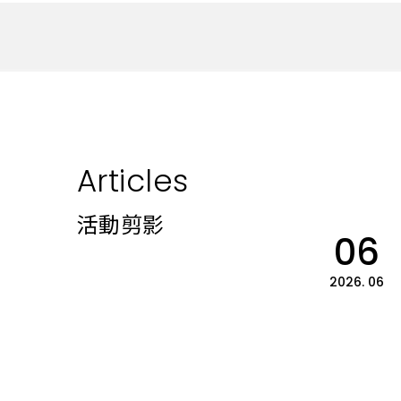
勞資關係
金陶獎成果展示
ESG 社會企業責任
彰化縣
從業道德表單
陶藝駐村工作室
南投縣
廚具與系統櫃
戶外與科技材料
活動剪影
雲林縣
投資人訊息
和成廚櫃
LAZULI產品系列
和成系統櫃
法人說明會
碳纖維輪圈
重大訊息公告
氧化鋯瓷塊
Articles
和成晶石板
活動剪影
06
2026. 06