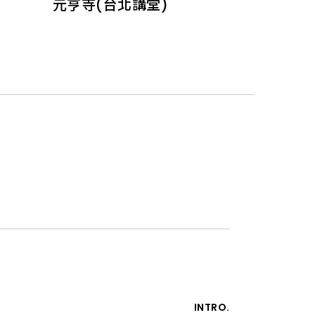
元亨寺(台北講堂)
INTRO.