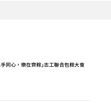
on Survey 客戶滿意度調查
erested Parties 利害關係人
FAQ
Satisfaction Survey
SERIES 衛浴系列風格
SALE 最新促銷優惠
常見問題
客戶滿意度調查
攜手同心，樂在齊粽｣志工聯合包粽大會
業
alers 招募經銷商