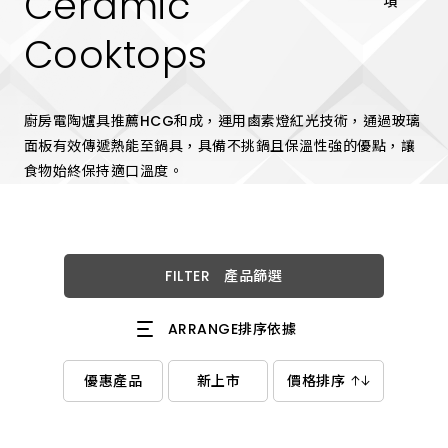
Ceramic
項
傳
遞
熱
Cooktops
能
至
鍋
具，
具
廚房電陶爐具推薦HCG和成，運用鹵素燈紅光技術，通過玻璃
備
面板有效傳遞熱能至鍋具，具備不挑鍋且保溫性強的優點，讓
不
挑
食物始終保持適口溫度。
鍋
且
保
溫
性
強
FILTER
產品篩選
的
優
點，
讓
ARRANGE
排序依據
食
物
始
優惠產品
新上市
價格排序
終
保
持
適