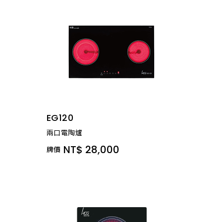
口
溫
度。
EG120
兩口電陶爐
NT$ 28,000
牌價