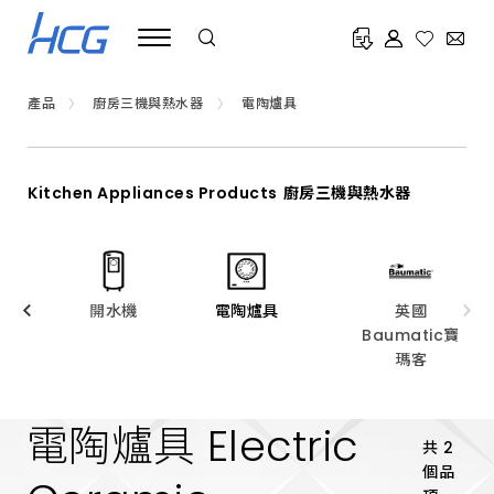
廚
房
電
陶
爐
具
產品
廚房三機與熱水器
電陶爐具
推
薦
HCG
和
成，
Kitchen Appliances Products
廚房三機與熱水器
運
用
鹵
素
燈
紅
光
機
開水機
電陶爐具
英國
技
Baumatic寶
術，
通
瑪客
過
玻
璃
電陶爐具
Electric
面
板
共 2
有
個品
效