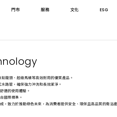
門市
服務
文化
ESG
據點
三機與熱水器
股東專區
工程案例
爐具
投資人關係連絡窗口
知名建案
嘉義市
hnology
器
股東會
飯店民宿
嘉義縣
煙機
前十大股東名單
公共空間
臺南市
無鉛龍頭、超級馬桶等高效耐用的優質產品。
機
股價股利資訊
高雄市
式水路管，確保強力沖洗和長效潔淨。
機
每日股價資訊
屏東縣
致舒適的使用體驗。
爐具
公開資訊觀測站
符合國際標準。
宜蘭縣
完成，致力於推動綠色未來，為消費者提供安全、環保且高品質的衛浴
aumatic寶瑪客
產業價值鏈資訊平台
花蓮縣
臺東縣