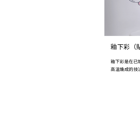
釉下彩（
釉下彩是在已
高溫燒成的技