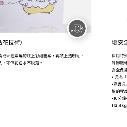
OVERVIEW 投資人總覽
OVERVIEW 服務總覽
OVERVIEW 產品總覽
貼花技術）
增安
燒或未經素燒的坯上彩繪圖案，再噴上透明釉，
採用特
法，可保花色永不脫落。
殊膨脹
安全保
• 具
•產品
散的程
•10分
113.4k