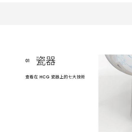
勞資關係
金陶獎成果展示
ESG 社會企業責任
彰化縣
從業道德表單
陶藝駐村工作室
南投縣
廚具與系統櫃
戶外與科技材料
活動剪影
雲林縣
投資人訊息
和成廚櫃
LAZULI產品系列
和成系統櫃
法人說明會
碳纖維輪圈
重大訊息公告
氧化鋯瓷塊
瓷器
和成晶石板
查看在 HCG 瓷器上的七大技術