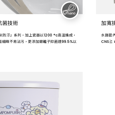
抗菌技術
加寬排
米防汙』系列，加上瓷器以1200 °c高溫燒成，
水路管
面細緻不易沾污，更添加銀離子抑菌達99.5%以
CNS≧