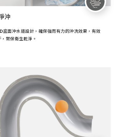
淨沖
3D盆面沖水道設計，確保強而有力的沖洗效果，有效
汙，常保衛生乾淨。