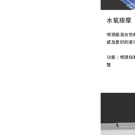
水氧按摩
噴頭能混合完
感及更好的潔
功能：噴頭自
整