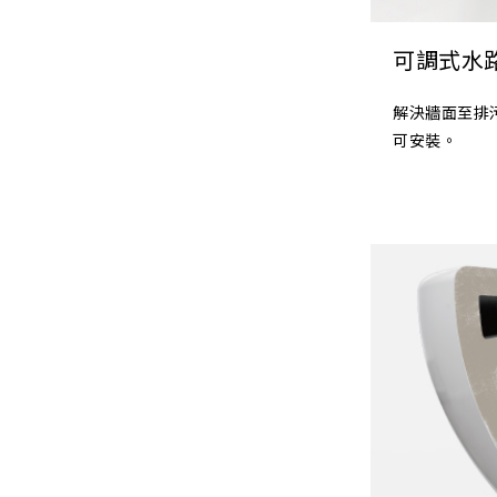
可調式水
解決牆面至排污
可安裝。