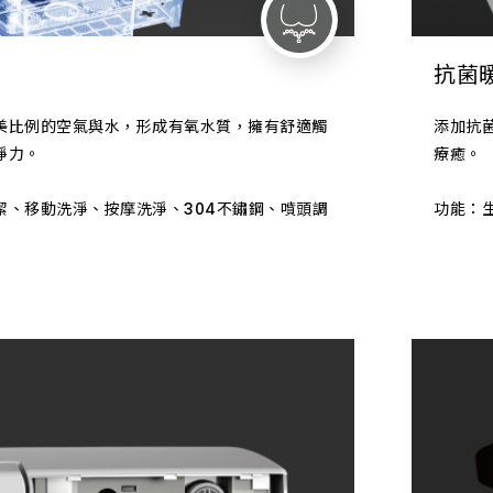
抗菌
美比例的空氣與水，形成有氧水質，擁有舒適觸
添加抗
淨力。
療癒。
潔、移動洗淨、按摩洗淨、304不鏽鋼、噴頭調
功能：