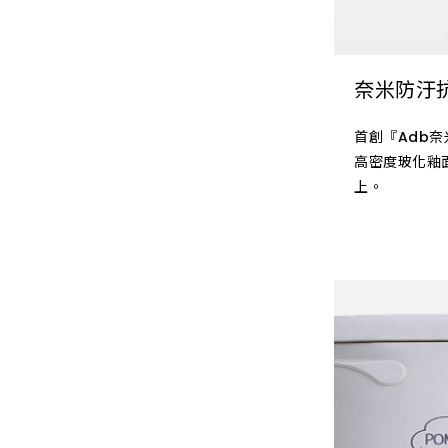
奈米防汙
首創『Adb奈
高密度玻化釉
上。