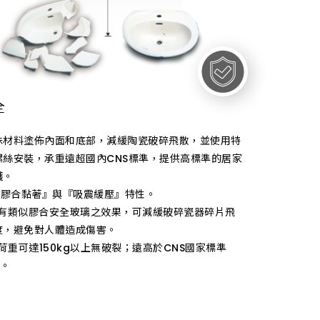
全
殊材料塗佈內面和底部，減緩陶瓷破碎飛散，並使用特
螺絲安裝，承重遠超國內CNS標準，提供高標準的居家
護。
有『膠合黏著』與『吸震緩壓』特性。
具有類似膠合安全玻璃之效果，可減緩破碎瓷器碎片飛
度，避免對人體造成傷害。
鐘荷重可達150kg以上無破裂；遠高於CNS國家標準
g。