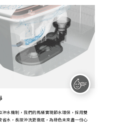
淨
和沖水機制，我們的馬桶實現節水環保，採用雙
按省水，長按沖洗更徹底，為綠色未來盡一份心