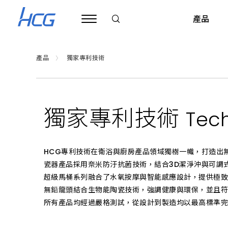
HCG
和
產品
成
專
利
技
術
產品
獨家專利技術
-
領
衛浴產品
公司治理
旗艦展示中心
關於和成
ESG 和成企業永續
衛浴規劃與建議
財務資訊
基礎裝修保養
和成信念
邱和成基金會
全台經銷
廚房
先
業
界
超級馬桶
公司基本資料
台北內湖旗艦展示中心
企業簡介
公告
衛浴配置規劃
淋浴拉門
每月合併營收
簡易裝修知識
HCG CARES
公告
基隆市
瓦斯
的
獨家專利技術
衛
Tec
浴、
馬桶
董事會
和成三廠展示中心(僅供相關公司客戶預約參觀)
企業沿革
績效與認證
測量衛浴空間
浴缸
合併財務報告
產品清潔保養
企業目標
最新消息
臺北市
熱水
瓷
器
免治便座
功能性委員會
台中旗艦展示中心
LOGO 演進圖
浴室配件
生活小常識
品質目標
活動剪影
新北市
排油
與
銅
HCG專利技術在衛浴與廚房產品領域獨樹一幟，打造出
臉盆
內部稽核
高雄旗艦展示中心
浴室零件
環境政策
桃園市
烘碗
器
瓷器產品採用奈米防汙抗菌技術，結合3D潔淨沖與可調
產
浴櫃
公司重要內規
浴室通風扇
新竹市
開水
和成文教基金會
品
超級馬桶系列融合了水氧按摩與智能感應設計，提供極
創
鏡櫃
公司組織
銀髮族/無障礙
新竹縣
電陶
利害關係人
無鉛龍頭結合生物能陶瓷技術，強調健康與環保，並且
新
公告
所有產品均經過嚴格測試，從設計到製造均以最高標準
化妝鏡
公司團隊
公共/商用空間
苗栗縣
英國B
聯絡窗口
最新消息
龍頭
公司政策
衛浴停產專區
臺中市