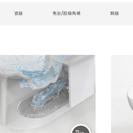
Global Locations 全球和成
ESG 永續報告書
Satisfacti
Int
澎湖縣
瓷器
免治/超級馬桶
銅器
居家產品
金門縣
OVERVIEW 文化總覽
電動升降曬衣機
OVERVIEW ESG 總覽
防疫設備
OVERVIEW 門市總覽
Related Companies 關係企
溫室氣體盤查報告書
Recruit De