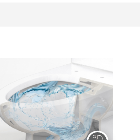
on Survey 客戶滿意度調查
erested Parties 利害關係人
FAQ
Satisfaction Survey
SERIES 衛浴系列風格
SALE 最新促銷優惠
常見問題
客戶滿意度調查
業
alers 招募經銷商