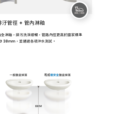
汙管徑 + 管內淋釉
內全淋釉，排污洗淨順暢，管路內徑更高於國家標準
 Ø 38mm，並通過各項沖水測試。