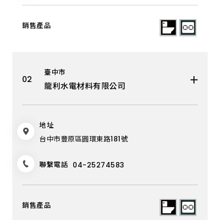
宜蘭縣
大甲區
花蓮縣
臺東縣
臺中市
澎湖縣
龍利水電材料有限公司
金門縣
地址
台中市豐原區圓環東路181號
聯繫電話
04-25274583