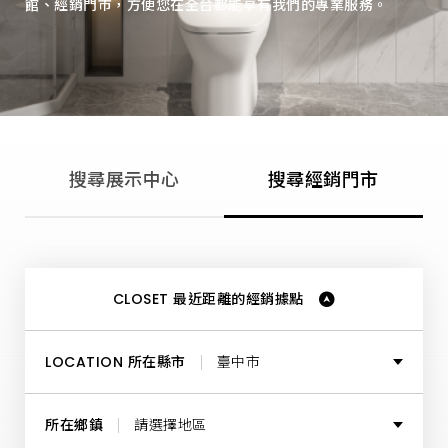
館、經銷門市，方便您在全台都能享有我們的專業服務。
中
心、
經
銷
據
點、
門
市
銷
售
據
搜尋展示中心
搜尋經銷門市
點，
為
每
位
消
費
者
打
CLOSET 最近距離的經銷據點
造
理
想
的
LOCATION 所在縣市
臺中市
居
家
空
所有縣市
間，
所在鄉鎮
請選擇地區
提