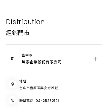
身
彰化縣
來
南屯區
展
示
中
南投縣
大里區
Distribution
心
體
驗。
雲林縣
經銷門市
豐原區
嘉義市
后里區
臺中市
嘉義縣
石岡區
坤泰企業股份有限公司
臺南市
潭子區
地址
高雄市
神岡區
台中市豐原區興安街21號
屏東縣
清水區
聯繫電話
04-25262191