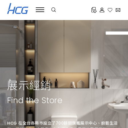
HCG
和
成
致
力
於
提
供
全
方
位
高
品
質
衛
浴
產
品
展示經銷
與
服
務，
遍
Find the Store
布
全
台
的
展
HCG 在全台各縣市設立了700餘間旗艦展示中心、廚藝生活
示