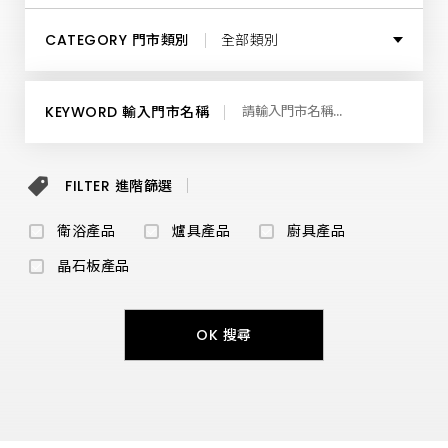
供
最
基隆市
所有鄉鎮
高
CATEGORY 門市類別
全部類別
品
質
臺北市
馬
中區
全部類別
桶、
KEYWORD 輸入門市名稱
溫
水
新北市
東區
免
地區展示中心
治
便
FILTER 進階篩選
桃園市
座、
南區
衛浴經銷商
面
盆、
衛浴產品
爐具產品
廚具產品
新竹市
龍
西區
爐具經銷商
頭、
晶石板產品
浴
缸
新竹縣
北區
及
廚藝生活館
扶
OK 搜尋
手
苗栗縣
等
北屯區
和成維修中心
產
品，
讓
臺中市
西屯區
您
親