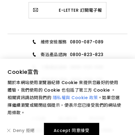
E-LETTER 訂閱電子報
維修安檢服務
0800-087-089
衛浴產品諮詢
0800-823-823
三機產品諮詢
0800-020-006
Cookie
宣告
廚具產品諮詢
0800-589-189
關於本網站使用瀏覽器紀錄 Cookie 來提供您最好的使用
體驗，我們使用的 Cookie 也包括了第三方 Cookie 。
相關資訊請訪問我們的
隱私權與 Cookie 政策
。如果您選
擇繼續瀏覽或關閉這個提示，便表示您已接受我們的網站使
用條款。
網站地圖
人才招募
隱私權政策
Deny 拒絕
Accept 同意接受
© 2023 HCG all right reserved. Design by
WDD
.