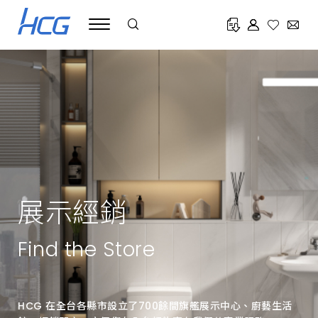
HCG
和
成
致
力
於
提
供
全
方
位
高
品
質
衛
浴
產
品
展示經銷
與
服
務，
遍
Find the Store
布
全
台
的
展
HCG 在全台各縣市設立了700餘間旗艦展示中心、廚藝生活
示