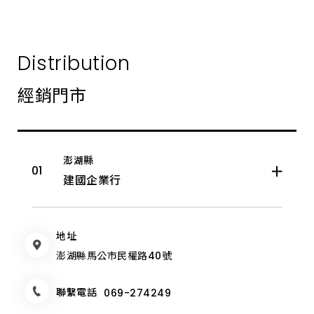
身
彰化縣
來
展
示
中
南投縣
Distribution
心
體
驗。
雲林縣
經銷門市
嘉義市
澎湖縣
嘉義縣
建國企業行
臺南市
地址
高雄市
澎湖縣馬公市民權路40號
屏東縣
聯繫電話
069-274249