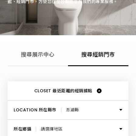
館、經銷門市，方便您在全台都能享有我們的專業服務。
中
心、
經
銷
據
點、
門
市
銷
售
據
搜尋展示中心
搜尋經銷門市
點，
為
每
位
消
費
者
打
CLOSET 最近距離的經銷據點
造
理
想
的
LOCATION 所在縣市
澎湖縣
居
家
空
所有縣市
間，
所在鄉鎮
請選擇地區
提