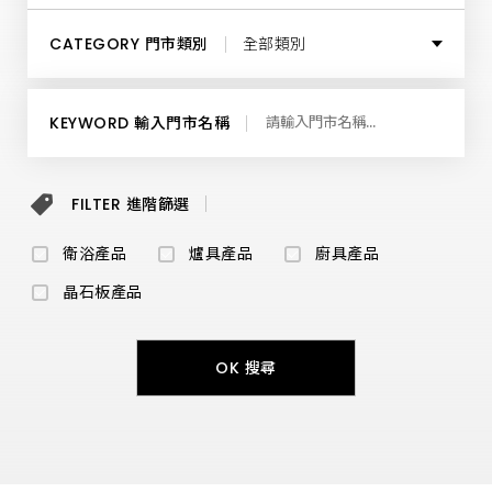
供
最
基隆市
所有鄉鎮
高
CATEGORY 門市類別
全部類別
品
質
臺北市
馬
馬公市
全部類別
桶、
KEYWORD 輸入門市名稱
溫
水
新北市
免
地區展示中心
治
便
FILTER 進階篩選
桃園市
座、
衛浴經銷商
面
盆、
衛浴產品
爐具產品
廚具產品
新竹市
龍
爐具經銷商
頭、
晶石板產品
浴
缸
新竹縣
及
廚藝生活館
扶
OK 搜尋
手
苗栗縣
等
和成維修中心
產
品，
讓
臺中市
您
親