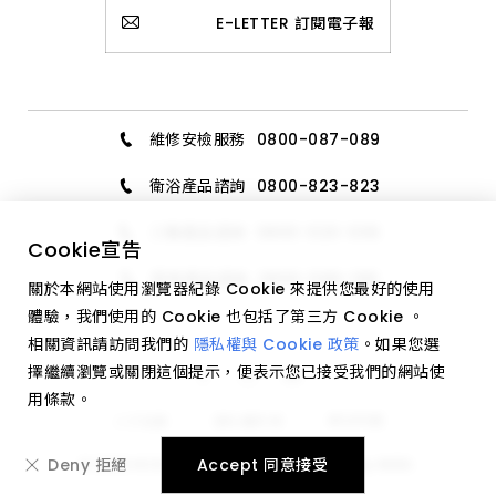
E-LETTER 訂閱電子報
維修安檢服務
0800-087-089
衛浴產品諮詢
0800-823-823
三機產品諮詢
0800-020-006
Cookie
宣告
廚具產品諮詢
0800-589-189
關於本網站使用瀏覽器紀錄 Cookie 來提供您最好的使用
體驗，我們使用的 Cookie 也包括了第三方 Cookie 。
相關資訊請訪問我們的
隱私權與 Cookie 政策
。如果您選
擇繼續瀏覽或關閉這個提示，便表示您已接受我們的網站使
用條款。
網站地圖
人才招募
隱私權政策
Deny 拒絕
Accept 同意接受
© 2023 HCG all right reserved. Design by
WDD
.