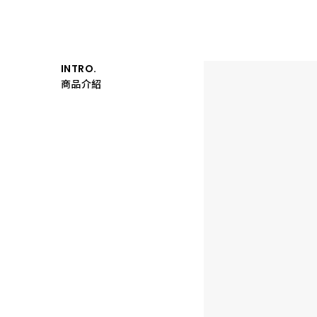
膜，
有
效
防
止
玻
INTRO.
璃
破
商品介紹
裂
四
射，
降
低
受
傷
風
險，
保
障
使
用
安
全。