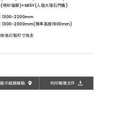
on Survey 客戶滿意度調查
erested Parties 利害關係人
+G(噴砂強玻)+SB5Y(人造大理石門檻)
FAQ
Satisfaction Survey
SERIES 衛浴系列風格
SALE 最新促銷優惠
1300~2200mm
常見問題
客戶滿意度調查
1300~2000mm(標準高度1900mm)
價依各訂製尺寸為主
找展示經銷據點
列印報價文件
業
alers 招募經銷商