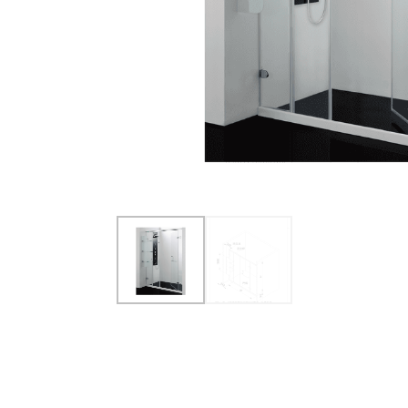
選
勞資關係
金陶獎成果展示
擇。
ESG 社會企業責任
彰化縣
產
從業道德表單
陶藝駐村工作室
品
南投縣
廚具與系統櫃
戶外與科技材料
具
活動剪影
備
雲林縣
投資人訊息
內
和成廚櫃
LAZULI產品系列
外
共
用
和成系統櫃
法人說明會
碳纖維輪圈
置
物
重大訊息公告
氧化鋯瓷塊
架
設
和成晶石板
計
專
利，
採
用
強
化
玻
璃
並
加
裝
防
爆