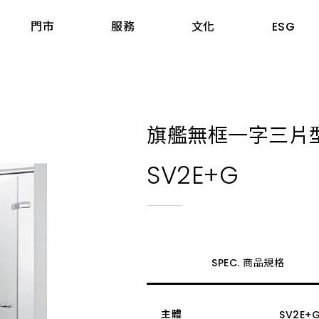
門市
服務
文化
ESG
據點
三機與熱水器
股東專區
工程案例
旗艦無框一字三片
爐具
投資人關係連絡窗口
知名建案
嘉義市
器
股東會
飯店民宿
SV2E+G
嘉義縣
煙機
前十大股東名單
公共空間
臺南市
機
股價股利資訊
高雄市
機
每日股價資訊
屏東縣
SPEC. 商品規格
爐具
公開資訊觀測站
宜蘭縣
aumatic寶瑪客
產業價值鏈資訊平台
花蓮縣
主體
SV2E+
臺東縣