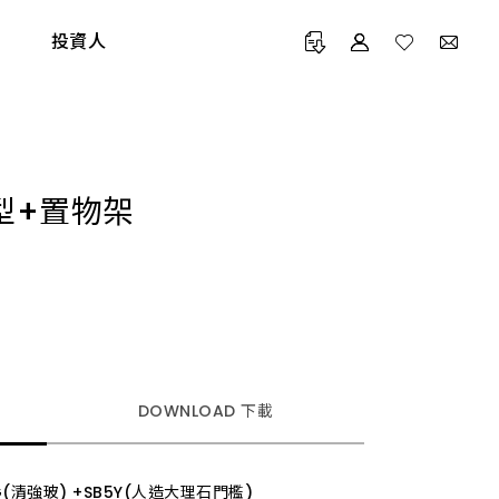
投資人
型+置物架
Maintenance Service
Online Warranty
CATALOG 產品型錄
TECHNOLOGY 專利技術
維修 / 安檢服務
線上登錄保固
DOWNLOAD 下載
G(清強玻) +SB5Y(人造大理石門檻)