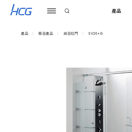
浴
室
產品
乾
溼
分
離
拉
產品
衛浴產品
淋浴拉門
SV2E+G
門
推
衛浴產品
公司治理
旗艦展示中心
關於和成
ESG 和成企業永續
衛浴規劃與建議
財務資訊
基礎裝修保養
和成信念
邱和成基金會
全台經銷
廚房
薦
HCG
和
超級馬桶
公司基本資料
台北內湖旗艦展示中心
企業簡介
公告
衛浴配置規劃
淋浴拉門
每月合併營收
簡易裝修知識
HCG CARES
公告
基隆市
瓦斯
成，
提
供
馬桶
董事會
和成三廠展示中心(僅供相關公司客戶預約參觀)
企業沿革
績效與認證
測量衛浴空間
浴缸
合併財務報告
產品清潔保養
企業目標
最新消息
臺北市
熱水
無
框
免治便座
功能性委員會
台中旗艦展示中心
LOGO 演進圖
浴室配件
生活小常識
品質目標
活動剪影
新北市
排油
型、
有
臉盆
內部稽核
高雄旗艦展示中心
浴室零件
環境政策
桃園市
烘碗
框
型
浴櫃
公司重要內規
浴室通風扇
新竹市
開水
和成文教基金會
及
簡
鏡櫃
公司組織
銀髮族/無障礙
新竹縣
電陶
利害關係人
框
公告
型
化妝鏡
公司團隊
公共/商用空間
苗栗縣
英國B
等
多
聯絡窗口
最新消息
種
龍頭
公司政策
衛浴停產專區
臺中市