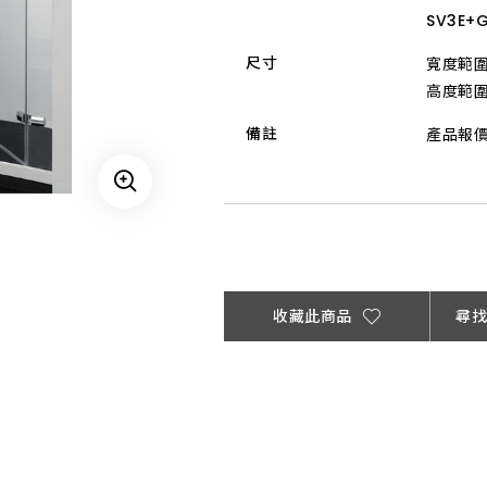
Global Locations 全球和成
ESG 永續報告書
Satisfacti
Int
SV3E
澎湖縣
尺寸
寬度範圍 
居家產品
金門縣
高度範圍 
OVERVIEW 文化總覽
電動升降曬衣機
備註
產品報
OVERVIEW ESG 總覽
防疫設備
OVERVIEW 門市總覽
收藏此商品
尋
Related Companies 關係企
溫室氣體盤查報告書
Recruit De