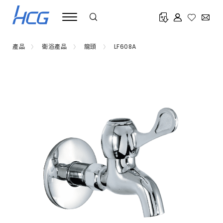
浴
室
水
龍
頭
推
產品
衛浴產品
龍頭
LF608A
薦
HCG
和
成，
提
供
臉
盆
龍
頭、
淋
浴
龍
頭、
蓮
蓬
頭、
不
鏽
鋼
龍
頭、