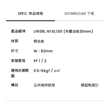
頭、
P
管、
落
SPEC. 商品規格
DOWNLOAD 下載
水
頭
及
淋
產品細項
LF608L NT$1,100 (本體加長30mm)
浴
柱
等
材質
銅合金
多
款
尺寸
W：92mm
高
品
質
安裝管徑
PF 1 / 2
產
品。
適用水壓範
0.5~5kgf / c㎡
產
圍
品
具
備
備註
公共場所使用
精密陶瓷芯軸
普
級
省
水
認
證、