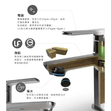
關
測
試，
為
您
帶
來
最
佳
的
沐
浴
體
驗。