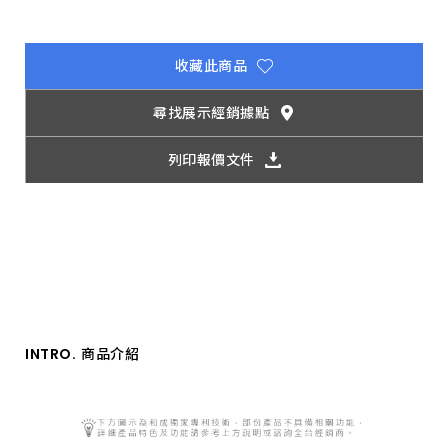
抗
汙
抗
腐
收藏此商品
蝕
技
術、
尋找展示經銷據點
瑞
士
專
列印報價文件
利
起
泡
技
術、
無
鉛
無
銅
技
術，
經
INTRO.
商品介紹
百
萬
次
卡
軸
開