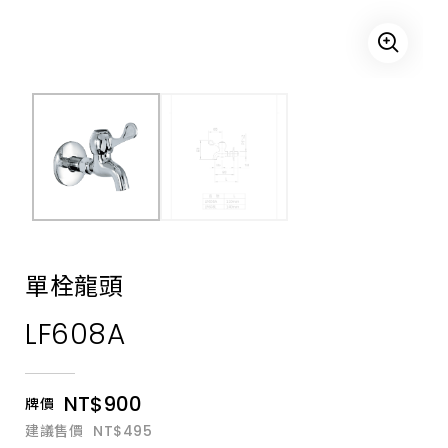
無
鉛
無
銅
龍
頭、
自
閉
龍
頭、
廚
房
龍
頭、
立
壁
式
龍
單栓龍頭
頭、
單
LF608A
栓
龍
頭、
自
動
NT$900
牌價
感
應
建議售價
NT$495
龍