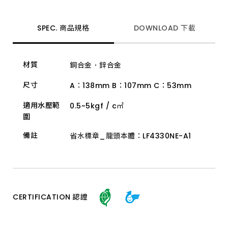
頭、
P
管、
落
SPEC. 商品規格
DOWNLOAD 下載
水
頭
及
淋
材質
銅合金．鋅合金
浴
柱
等
尺寸
A：138mm B：107mm C：53mm
多
款
適用水壓範
0.5~5kgf / c㎡
高
圍
品
質
產
備註
省水標章_龍頭本體：LF4330NE-A1
品。
產
品
具
備
普
級
CERTIFICATION 認證
省
水
認
證、