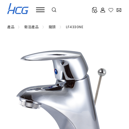
浴
室
水
龍
頭
推
產品
衛浴產品
龍頭
LF4330NE
薦
HCG
和
成，
提
供
臉
盆
龍
頭、
淋
浴
龍
頭、
蓮
蓬
頭、
不
鏽
鋼
龍
頭、