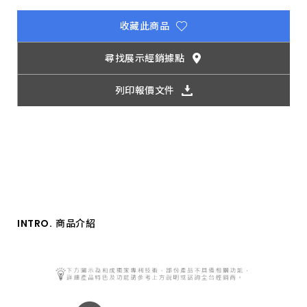
抗
汙
抗
收藏此商品
腐
蝕
尋找展示經銷據點
技
術、
瑞
列印報價文件
士
專
利
起
泡
技
術、
無
鉛
無
銅
技
術，
INTRO.
商品介紹
經
百
萬
次
卡
軸
開