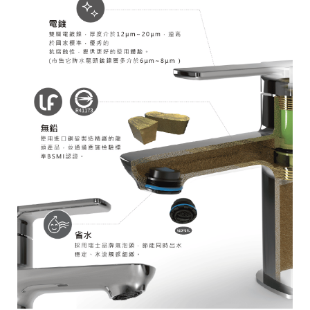
關
測
試，
為
您
帶
來
最
佳
的
沐
浴
體
驗。