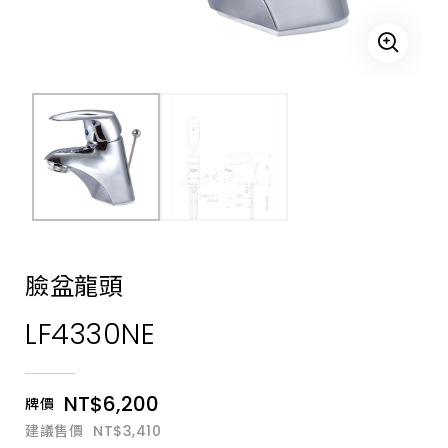
無
鉛
無
銅
龍
頭、
自
閉
龍
頭、
廚
房
龍
頭、
立
壁
式
龍
臉盆龍頭
頭、
單
LF4330NE
栓
龍
頭、
自
動
NT$6,200
牌價
感
應
建議售價
NT$3,410
龍