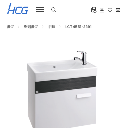
浴
室
臉
盆
浴
櫃
產品
衛浴產品
浴櫃
LCT4551-3391
推
薦
HCG
和
成，
提
供
掛
牆
式、
台
上
盆、
台
面
下
嵌
盆、
角
落
盆
等