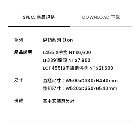
提
升
收
納
SPEC. 商品規格
DOWNLOAD 下載
功
能，
即
使
系列
伊頓系列 Eton
小
浴
室
產品說明
L4551S臉盆 NT$6,600
也
LF3391龍頭 NT$7,900
能
擁
LCT4551B不鏽鋼浴櫃 NT$21,600
有
高
尺寸
浴櫃尺寸：W500xD330xH440mm
質
感
整組尺寸：W520xD350xH540mm
的
衛
備註
基本安裝費另計
浴
空
間。