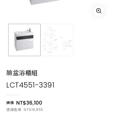
多
款
浴
櫃，
採
用
抗
汙
抗
菌
表
面
材
質，
專
利
排
水
臉盆浴櫃組
P
管
LCT4551-3391
設
計，
放
大
置
NT$36,100
牌價
物
空
建議售價
NT$19,855
間，