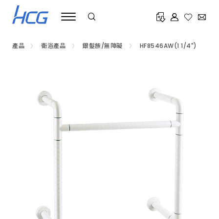
銀
髮
族
無
障
礙
產品
衛浴產品
銀髮族/無障礙
HF8546AW(1 1/4")
衛
浴
推
薦
HCG
和
成，
符
合
建
築
物
法
規
無
障
礙
設
施
全
通
用