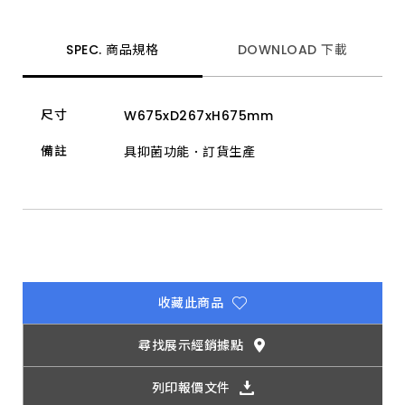
沖
水
器、
各
SPEC. 商品規格
DOWNLOAD 下載
造
型
安
全
尺寸
W675xD267xH675mm
扶
手
等，
備註
具抑菌功能．訂貨生產
打
造
家
中
安
全
推
薦
唯
一
收藏此商品
選
擇。
尋找展示經銷據點
列印報價文件