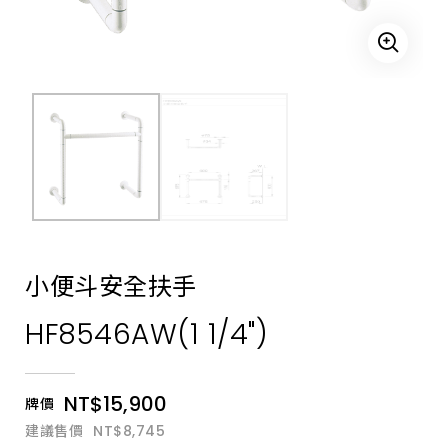
設
計
規
範，
套
組
銷
售
無
障
礙
馬
桶
蓋、
無
障
礙
坐
小便斗安全扶手
墊、
馬
HF8546AW(1 1/4")
桶
座
靠
背
墊、
NT$15,900
牌價
手
感
建議售價
NT$8,745
應