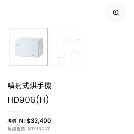
式
馬
桶、
小
便
斗、
自
動
感
應
沖
水
器、
LED
自
動
龍
頭、
噴射式烘手機
沖
水
HD906(H)
凡
而、
自
動
烘
NT$33,400
牌價
手
機、
建議售價
NT$18,370
自