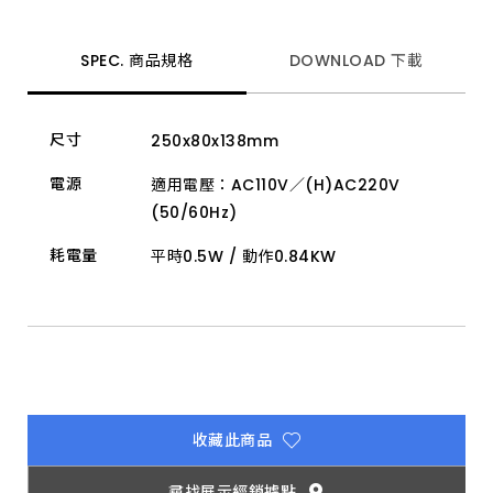
動
給
皂
機
SPEC. 商品規格
DOWNLOAD 下載
及
酒
精
消
尺寸
250x80x138mm
毒
器
等
電源
適用電壓：AC110V／(H)AC220V
設
(50/60Hz)
備，
實
現
耗電量
平時0.5W / 動作0.84KW
舒
適
質
感
的
公
共
空
間。
收藏此商品
尋找展示經銷據點