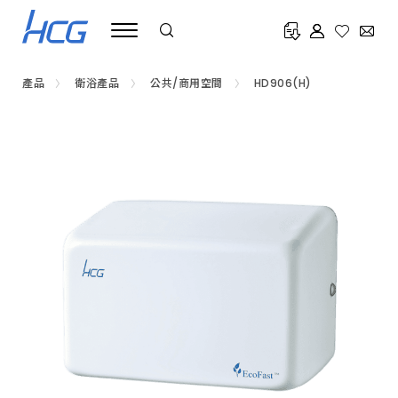
公
共
衛
浴
設
備
產品
衛浴產品
公共/商用空間
HD906(H)
推
薦
HCG
和
成，
高
端
飯
店、
百
貨
公
司、
醫
院
指
定
使
用，
提
供
蹲