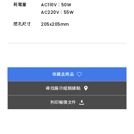
耗電量
AC110V：50W
AC220V：55W
挖孔尺寸
205x205mm
收藏此商品
尋找展示經銷據點
列印報價文件