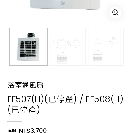
音
的
特
點。
多
種
功
能
提
升
空
間
清
潔
度，
熱
銷
破
浴室通風扇
萬
台。
EF507(H)(已停產) / EF508(H)
(已停產)
NT$3,700
牌價