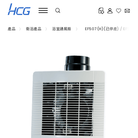
衛
浴
電
器、
浴
室
產品
衛浴產品
浴室通風扇
EF507(H)(已停產) / EF508(H)
通
(已停產)
風
扇
推
薦
HCG
和
成，
經
過
國
家
檢
驗
認
證，
具
有
省
電
低
噪