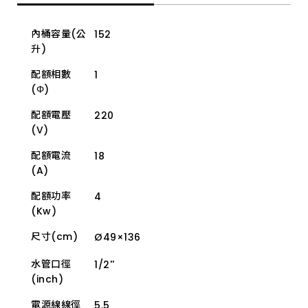
能
保
護
內桶容量(公
152
裝
置，
升)
讓
您
配額相數
1
使
(Φ)
用
時
更
配額電壓
220
加
(V)
安
心。
配額電流
18
(A)
配額功率
4
(Kw)
尺寸(cm)
Ø49×136
水管口徑
1/2''
(inch)
電源線線徑
5.5