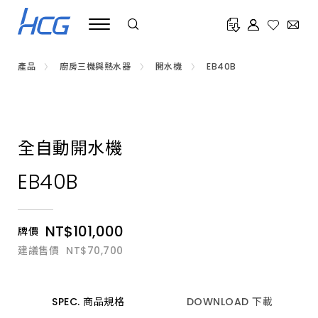
商
用/
家
用
開
水
產品
廚房三機與熱水器
開水機
EB40B
機
推
薦
HCG
和
成，
解
全自動開水機
決
漏
水、
EB40B
漏
電
及
防
NT$101,000
空
牌價
燒
建議售價
NT$70,700
問
題，
配
備
高
SPEC. 商品規格
DOWNLOAD 下載
效