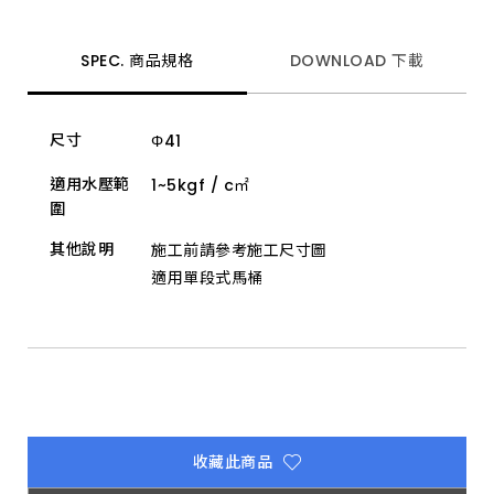
動
給
皂
機
SPEC. 商品規格
DOWNLOAD 下載
及
酒
精
消
尺寸
Φ41
毒
器
等
適用水壓範
1~5kgf / c㎡
設
圍
備，
實
其他說明
施工前請參考施工尺寸圖
現
舒
適用單段式馬桶
適
質
感
的
公
共
空
間。
收藏此商品