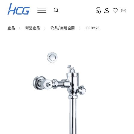
公
共
衛
浴
設
備
產品
衛浴產品
公共/商用空間
CF922S
推
薦
HCG
和
成，
高
端
飯
店、
百
貨
公
司、
醫
院
指
定
使
用，
提
供
蹲