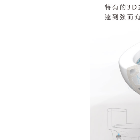
清
潔
更
加
便
利
舒
適。