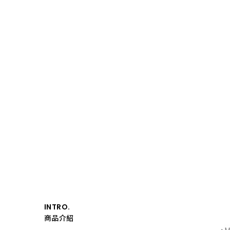
品
符
合
國
家
節
水
規
範，
採
用
卓
越
的
抗
汙
抗
菌
技
術
及
管
內
淋
釉
INTRO.
陶
瓷
商品介紹
技