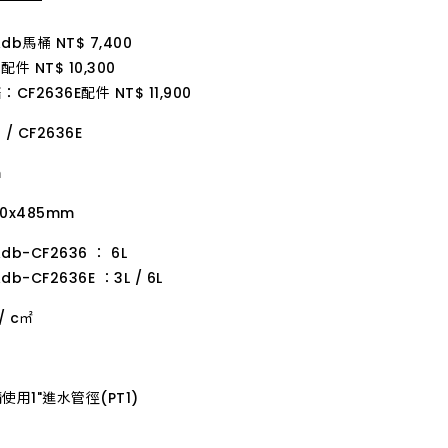
on Survey 客戶滿意度調查
erested Parties 利害關係人
Adb馬桶 NT$ 7,400
FAQ
Satisfaction Survey
SERIES 衛浴系列風格
SALE 最新促銷優惠
常見問題
客戶滿意度調查
配件 NT$ 10,300
CF2636E配件 NT$ 11,900
 / CF2636E
m
70x485mm
db-CF2636 ： 6L
db-CF2636E ：3L / 6L
 / c㎡
業
alers 招募經銷商
使用1"進水管徑(PT1)