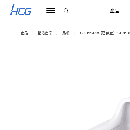
浴
室
產品
馬
桶
推
薦
HCG
產品
衛浴產品
馬桶
C106NAdb (已停產)-CF263
和
成，
衛浴產品
公司治理
旗艦展示中心
關於和成
ESG 和成企業永續
衛浴規劃與建議
財務資訊
基礎裝修保養
和成信念
邱和成基金會
全台經銷
廚房
提
供
智
超級馬桶
公司基本資料
台北內湖旗艦展示中心
企業簡介
公告
衛浴配置規劃
淋浴拉門
每月合併營收
簡易裝修知識
HCG CARES
公告
基隆市
瓦斯
能
智
慧
馬桶
董事會
和成三廠展示中心(僅供相關公司客戶預約參觀)
企業沿革
績效與認證
測量衛浴空間
浴缸
合併財務報告
產品清潔保養
企業目標
最新消息
臺北市
熱水
馬
桶、
免治便座
功能性委員會
台中旗艦展示中心
LOGO 演進圖
浴室配件
生活小常識
品質目標
活動剪影
新北市
排油
節
水
臉盆
內部稽核
高雄旗艦展示中心
浴室零件
環境政策
桃園市
烘碗
單
體
浴櫃
公司重要內規
浴室通風扇
新竹市
開水
和成文教基金會
馬
桶、
鏡櫃
公司組織
銀髮族/無障礙
新竹縣
電陶
利害關係人
兒
公告
童
化妝鏡
公司團隊
公共/商用空間
苗栗縣
英國B
專
用
聯絡窗口
最新消息
馬
龍頭
公司政策
衛浴停產專區
臺中市