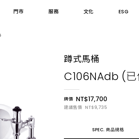
門市
服務
文化
ESG
6
據點
三機與熱水器
股東專區
工程案例
蹲式馬桶
爐具
投資人關係連絡窗口
知名建案
嘉義市
器
股東會
飯店民宿
C106NAdb (
嘉義縣
煙機
前十大股東名單
公共空間
臺南市
機
股價股利資訊
高雄市
NT$17,700
牌價
機
每日股價資訊
屏東縣
建議售價
NT$9,735
爐具
公開資訊觀測站
宜蘭縣
aumatic寶瑪客
產業價值鏈資訊平台
花蓮縣
SPEC. 商品規格
臺東縣