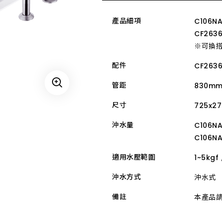
Global Locations 全球和成
ESG 永續報告書
Satisfacti
Int
澎湖縣
產品細項
C106N
居家產品
金門縣
CF2636
※可換搭：
OVERVIEW 文化總覽
電動升降曬衣機
配件
CF2636
OVERVIEW ESG 總覽
防疫設備
OVERVIEW 門市總覽
管距
830m
尺寸
725x2
沖水量
C106NA
C106NA
適用水壓範圍
1~5kgf
Related Companies 關係企
溫室氣體盤查報告書
Recruit De
沖水方式
沖水式
備註
本產品請