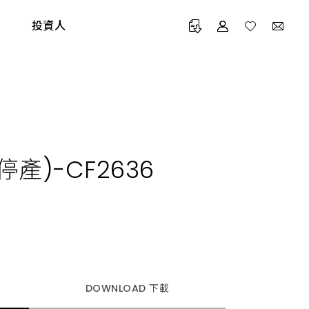
投資人
已停產)-CF2636
Maintenance Service
Online Warranty
CATALOG 產品型錄
TECHNOLOGY 專利技術
維修 / 安檢服務
線上登錄保固
DOWNLOAD 下載