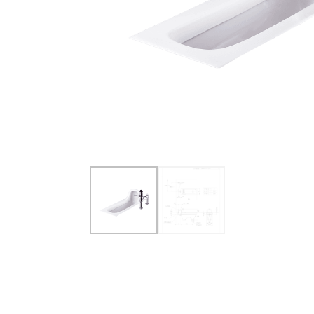
桶、
勞資關係
金陶獎成果展示
無
ESG 社會企業責任
彰化縣
障
從業道德表單
陶藝駐村工作室
礙
南投縣
廚具與系統櫃
戶外與科技材料
馬
活動剪影
桶、
雲林縣
投資人訊息
公
和成廚櫃
LAZULI產品系列
共
空
間
和成系統櫃
法人說明會
碳纖維輪圈
馬
桶
重大訊息公告
氧化鋯瓷塊
及
緩
和成晶石板
降
單
體
馬
桶
蓋、
兒
童
馬
桶
軟
墊
等。
產