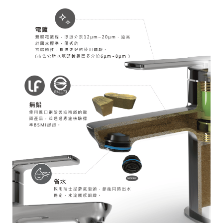
關
測
試，
為
您
帶
來
最
佳
的
沐
浴
體
驗。