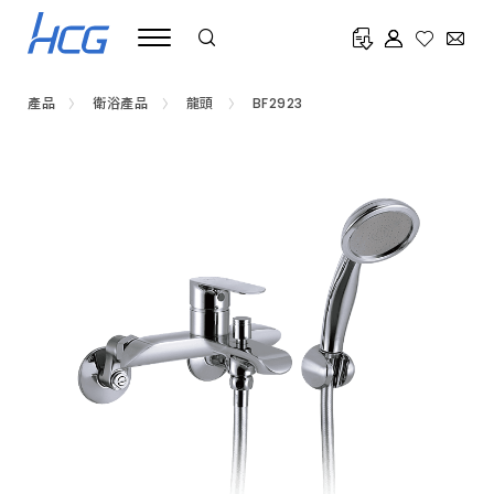
浴
室
水
龍
頭
推
產品
衛浴產品
龍頭
BF2923
薦
HCG
和
成，
提
供
臉
盆
龍
頭、
淋
浴
龍
頭、
蓮
蓬
頭、
不
鏽
鋼
龍
頭、