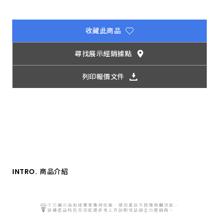
抗
汙
抗
腐
收藏此商品
蝕
技
術、
尋找展示經銷據點
瑞
士
專
列印報價文件
利
起
泡
技
術、
無
鉛
無
銅
技
術，
經
INTRO.
商品介紹
百
萬
次
卡
軸
開