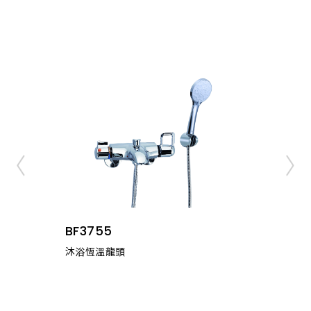
BF3755
沐浴恆溫龍頭