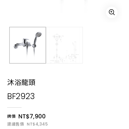
無
鉛
無
銅
龍
頭、
自
閉
龍
頭、
廚
房
龍
頭、
立
壁
式
龍
沐浴龍頭
頭、
單
BF2923
栓
龍
頭、
自
動
NT$7,900
牌價
感
應
建議售價
NT$4,345
龍