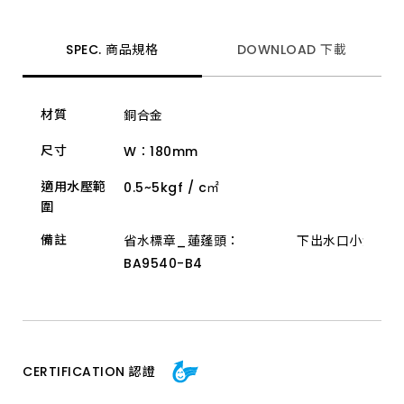
頭、
P
管、
落
SPEC. 商品規格
DOWNLOAD 下載
水
頭
及
淋
材質
銅合金
浴
柱
等
尺寸
W：180mm
多
款
適用水壓範
0.5~5kgf / c㎡
高
圍
品
質
產
備註
省水標章_蓮蓬頭：
下出水口小流量
品。
BA9540-B4
產
品
具
備
普
級
省
水
CERTIFICATION 認證
認
證、