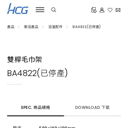
浴
室
配
件
推
薦
產品
衛浴產品
浴室配件
BA4822(已停產)
HCG
和
成，
衛
生
紙
架、
雙桿毛巾架
毛
巾
架、
BA4822(已停產)
浴
巾
環、
掛
衣
鉤、
置
物
SPEC. 商品規格
DOWNLOAD 下載
架、
肥
皂
盤、