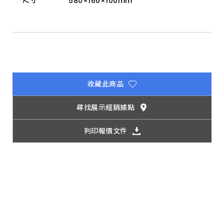
尺寸
580×160×100mm
漱
口
杯
架、
馬
桶
刷
架、
化
妝
板
收藏此商品
及
擦
手
尋找展示經銷據點
紙
箱，
實
列印報價文件
現
完
美
搭
配、
易
於
清
潔
與
安