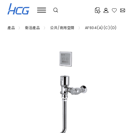
公
共
衛
浴
設
備
產品
衛浴產品
公共/商用空間
AF934(A)(C)(D)
推
薦
HCG
和
成，
高
端
飯
店、
百
貨
公
司、
醫
院
指
定
使
用，
提
供
蹲