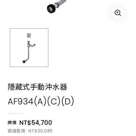
式
馬
桶、
小
便
斗、
自
動
感
應
沖
水
器、
LED
自
動
龍
頭、
隱藏式手動沖水器
沖
水
AF934(A)(C)(D)
凡
而、
自
動
烘
NT$54,700
牌價
手
機、
建議售價
NT$30,085
自