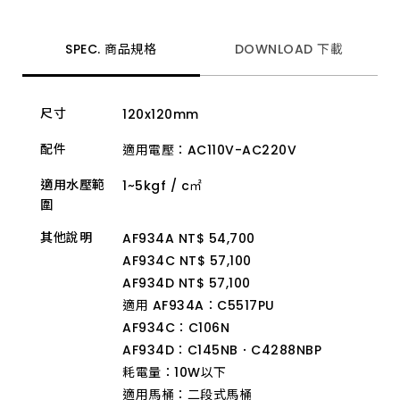
動
給
皂
機
SPEC. 商品規格
DOWNLOAD 下載
及
酒
精
消
尺寸
120x120mm
毒
器
等
配件
適用電壓：AC110V-AC220V
設
備，
適用水壓範
1~5kgf / c㎡
實
圍
現
舒
適
其他說明
AF934A NT$ 54,700
質
AF934C NT$ 57,100
感
的
AF934D NT$ 57,100
公
共
適用 AF934A：C5517PU
空
AF934C：C106N
間。
AF934D：C145NB．C4288NBP
耗電量：10W以下
適用馬桶：二段式馬桶