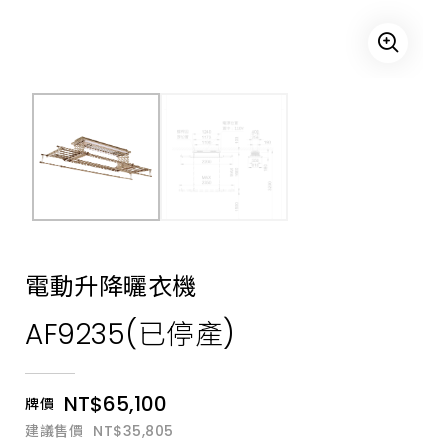
乾
衣
物
功
能，
為
您
解
決
所
有
晾
衣
困
擾，
無
線
遙
電動升降曬衣機
控
操
AF9235(已停產)
作，
採
用
直
流
NT$65,100
牌價
電
機
建議售價
NT$35,805
控