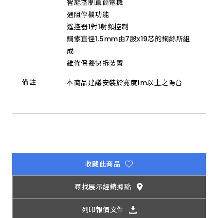
智能控制直筒電機
台
電
遇阻停機功能
器
送
遙控器1對1射頻控制
禮
鋼索直徑1.5mm由7股x19芯的鋼絲所組
的
首
成
選。
維修保養快拆裝置
備註
本商品建議安裝於寬度1m以上之陽台
收藏此商品
尋找展示經銷據點
列印報價文件