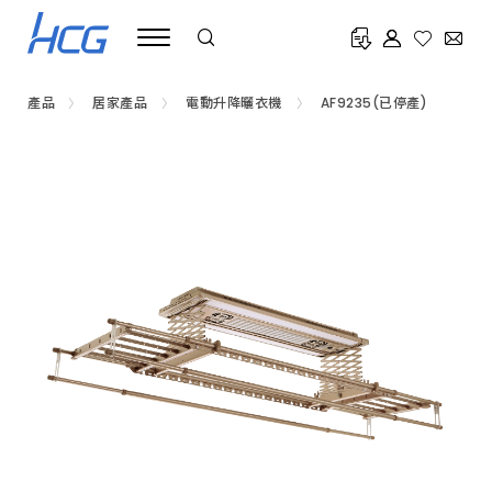
電
動
升
降
曬
衣
產品
居家產品
電動升降曬衣機
AF9235(已停產)
機
推
薦
HCG
和
成，
一
鍵
升
降，
省
時
省
力，
具
備
風
乾
消
毒
及
烘