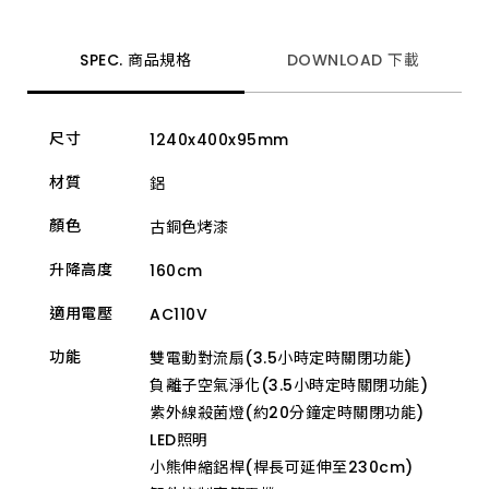
制，
輸
出
穩
SPEC. 商品規格
DOWNLOAD 下載
定
並
減
少
尺寸
1240x400x95mm
噪
音，
是
材質
鋁
質
感
顏色
古銅色烤漆
智
能
家
升降高度
160cm
電
的
適用電壓
AC110V
最
佳
選
功能
雙電動對流扇(3.5小時定時關閉功能)
擇，
負離子空氣淨化(3.5小時定時關閉功能)
也
是
紫外線殺菌燈(約20分鐘定時關閉功能)
高
LED照明
樓
小
小熊伸縮鋁桿(桿長可延伸至230cm)
陽