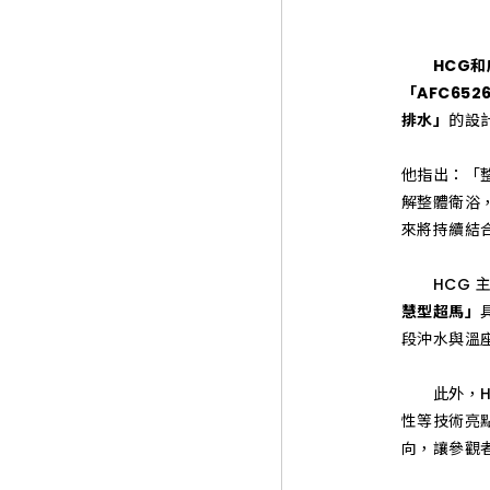
HCG和
「AFC65
排水」
的設
他指出：「
解整體衛浴
來將持續結
HCG 主展
慧型超馬」
段沖水與溫
此外，HCG
性等技術亮
向，讓參觀