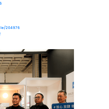
6
cle/204976
2