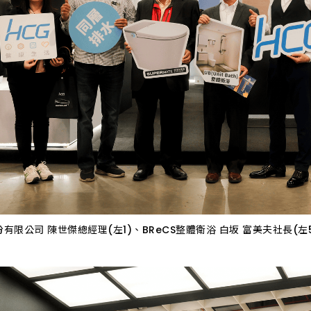
有限公司 陳世傑總經理(左1)、BReCS整體衛浴 白坂 富美夫社長(