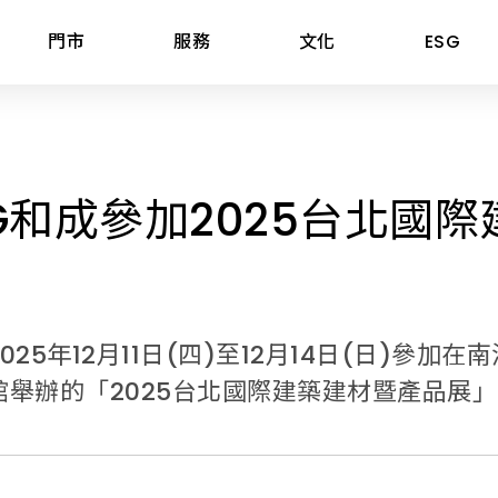
門市
服務
文化
ESG
據點
三機與熱水器
股東專區
工程案例
G和成參加2025台北國
爐具
投資人關係連絡窗口
知名建案
嘉義市
器
股東會
飯店民宿
嘉義縣
煙機
前十大股東名單
公共空間
臺南市
機
股價股利資訊
高雄市
025年12月11日(四)至12月14日(日)參加在
機
每日股價資訊
屏東縣
館舉辦的「2025台北國際建築建材暨產品展
爐具
公開資訊觀測站
宜蘭縣
aumatic寶瑪客
產業價值鏈資訊平台
花蓮縣
臺東縣