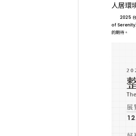
的
勞資關係
金陶獎成果展示
人居環
「2025
ESG 社會企業責任
彰化縣
台
從業道德表單
陶藝駐村工作室
北
2025 台北
南投縣
廚具與系統櫃
戶外與科技材料
國
活動剪影
of Ser
際
雲林縣
投資人訊息
建
的期待。
和成廚櫃
LAZULI產品系列
築
建
材
和成系統櫃
法人說明會
碳纖維輪圈
暨
產
重大訊息公告
氧化鋯瓷塊
品
展」。
和成晶石板