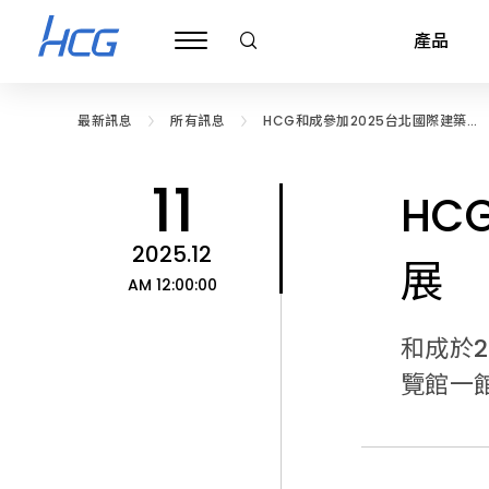
和
成
產品
於
2025
年
12
月
最新訊息
所有訊息
HCG和成參加2025台北國際建築建
11
材暨產品展
日
衛浴產品
公司治理
旗艦展示中心
關於和成
ESG 和成企業永續
衛浴規劃與建議
財務資訊
基礎裝修保養
和成信念
邱和成基金會
全台經銷
廚房
(四)
11
至
HC
12
超級馬桶
公司基本資料
台北內湖旗艦展示中心
企業簡介
公告
衛浴配置規劃
淋浴拉門
每月合併營收
簡易裝修知識
HCG CARES
公告
基隆市
瓦斯
月
14
2025.12
日
馬桶
董事會
和成三廠展示中心(僅供相關公司客戶預約參觀)
企業沿革
績效與認證
測量衛浴空間
浴缸
合併財務報告
產品清潔保養
企業目標
最新消息
臺北市
熱水
展
(日)
AM 12:00:00
參
免治便座
功能性委員會
台中旗艦展示中心
LOGO 演進圖
浴室配件
生活小常識
品質目標
活動剪影
新北市
排油
加
在
臉盆
內部稽核
高雄旗艦展示中心
浴室零件
環境政策
桃園市
烘碗
南
和成於2
港
浴櫃
公司重要內規
浴室通風扇
新竹市
開水
和成文教基金會
展
覽館一
覽
鏡櫃
公司組織
銀髮族/無障礙
新竹縣
電陶
利害關係人
館
公告
一
化妝鏡
公司團隊
公共/商用空間
苗栗縣
英國B
館
舉
聯絡窗口
最新消息
辦
龍頭
公司政策
衛浴停產專區
臺中市