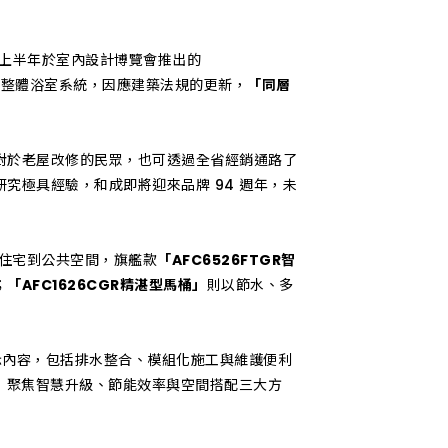
上半年於室內設計博覽會推出的
於整體浴室系統，因應建築法規的更新，
「同層
對於老屋改修的民眾，也可透過全省經銷通路了
究極具經驗，和成即將迎來品牌 94 週年，未
了住宅到公共空間，旗艦款
「AFC6526FTGR智
；
「AFC1626CGR精湛型馬桶」
則以節水、多
展示內容，包括排水整合、模組化施工與維護便利
統，聚焦智慧升級、節能效率與空間搭配三大方