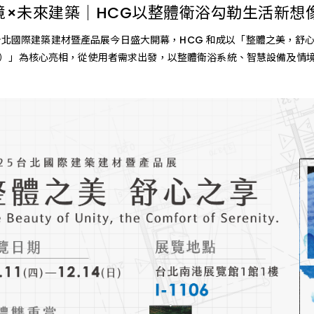
Global Locations 全球和成
ESG 永續報告書
Satisfacti
Int
境×未來建築｜HCG以整體衛浴勾勒生活新想
澎湖縣
國際建築建材暨產品展今日盛大開幕，HCG 和成以「整體之美，舒心之享（The B
居家產品
金門縣
enity）」為核心亮相，從使用者需求出發，以整體衛浴系統、智慧設備
OVERVIEW 文化總覽
電動升降曬衣機
OVERVIEW ESG 總覽
防疫設備
OVERVIEW 門市總覽
Related Companies 關係企
溫室氣體盤查報告書
Recruit De