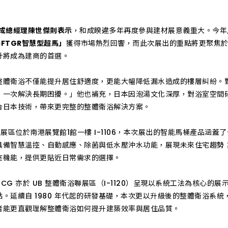
成總經理陳世傑則表示
，和成睽違多年再度參與建材展意義重大。今年
26FTGR智慧型超馬」
獲得市場熱烈回響，而此次展出的重點將更聚焦
計將成為建商的首選。
整體衛浴不僅能提升居住舒適度，更能大幅降低漏水造成的樓層糾紛。
，一次解決長期困擾。」他也補充，日本因泡湯文化深厚，對浴室空間研
合日本技術，帶來更完整的整體衛浴解決方案。
區位於南港展覽館1館一樓 I-1106，本次展出的智能馬桶產品涵蓋
具備智慧溫控、自動感應、除菌與低水壓沖水功能，展現未來住宅趨勢
座機能，提供更貼近日常需求的選擇。
 亦於 UB 整體衛浴聯展區（I-1120）呈現以系統工法為核心的
點。延續自 1980 年代起的研發基礎，本次更以升級後的整體衛浴系
者能更直觀理解整體衛浴如何提升建築效率與居住品質。