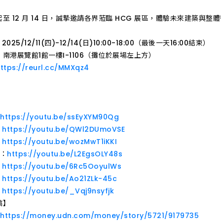
至 12 月 14 日，誠摯邀請各界蒞臨 HCG 展區，體驗未來建築與
OVERVIEW 投資人總覽
OVERVIEW 服務總覽
OVERVIEW 產品總覽
025/12/11(四)-12/14(日)10:00-18:00（最後一天16:00結束）
｜南港展覽館1館一樓I-1106（攤位於展場左上方）
ttps://reurl.cc/MMXqz4
】
：
https://youtu.be/ssEyXYM90Qg
：
https://youtu.be/QWl2DUmoVSE
：
https://youtu.be/wozMwT1iKKI
聞：
https://youtu.be/L2EgsOLY48s
：
https://youtu.be/6Rc5OoyulWs
：
https://youtu.be/Ao21ZLk-45c
：
https://youtu.be/_Vqj9nsyfjk
稿】
：
https://money.udn.com/money/story/5721/9179735