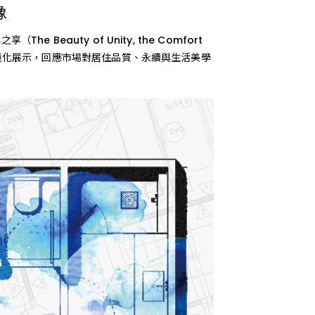
on Survey 客戶滿意度調查
erested Parties 利害關係人
像
FAQ
Satisfaction Survey
SERIES 衛浴系列風格
SALE 最新促銷優惠
eauty of Unity, the Comfort
常見問題
客戶滿意度調查
及情境化展示，回應市場對居住品質、永續與生活美學
業
alers 招募經銷商