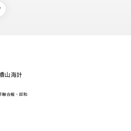
on Survey 客戶滿意度調查
erested Parties 利害關係人
FAQ
Satisfaction Survey
SERIES 衛浴系列風格
SALE 最新促銷優惠
常見問題
客戶滿意度調查
永續山海計
手聯合報、邱和
業
alers 招募經銷商