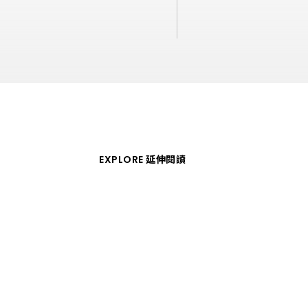
勞資關係
金陶獎成果展示
ESG 社會企業責任
彰化縣
從業道德表單
陶藝駐村工作室
南投縣
廚具與系統櫃
戶外與科技材料
活動剪影
雲林縣
投資人訊息
和成廚櫃
LAZULI產品系列
和成系統櫃
法人說明會
碳纖維輪圈
重大訊息公告
氧化鋯瓷塊
和成晶石板
EXPLORE 延伸閱讀