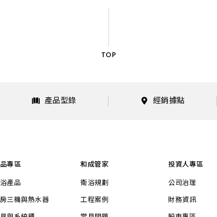
TOP
產品型錄
經銷據點
品專區
和成管家
投資人專區
浴產品
衛浴規劃
公司治理
房三機與熱水器
工程案例
財務資訊
具與系統櫃
常見問題
股東專區