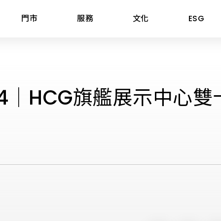
門市
服務
文化
ESG
據點
三機與熱水器
股東專區
工程案例
24│HCG旗艦展示中心
爐具
投資人關係連絡窗口
知名建案
嘉義市
器
股東會
飯店民宿
嘉義縣
煙機
前十大股東名單
公共空間
臺南市
機
股價股利資訊
高雄市
機
每日股價資訊
屏東縣
爐具
公開資訊觀測站
宜蘭縣
aumatic寶瑪客
產業價值鏈資訊平台
花蓮縣
臺東縣