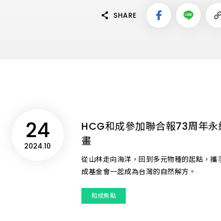
Global Locations 全球和成
ESG 永續報告書
Satisfacti
Int
SHARE
澎湖縣
居家產品
金門縣
OVERVIEW 文化總覽
電動升降曬衣機
OVERVIEW ESG 總覽
防疫設備
OVERVIEW 門市總覽
24
HCG和成參加聯合報73周年
畫
2024.10
從山林走向海洋，回到多元物種的起點，攜
成基金會一起成為台灣的自然解方。
Related Companies 關係企
溫室氣體盤查報告書
Recruit De
和成焦點