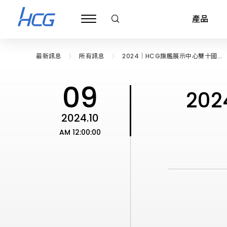
找
到
產品
HCG
和
成
最
新
最新訊息
所有訊息
2024│HCG旗艦展示中心雙十國慶
的
公告
廣
衛浴產品
公司治理
旗艦展示中心
關於和成
ESG 和成企業永續
衛浴規劃與建議
財務資訊
基礎裝修保養
和成信念
邱和成基金會
全台經銷
廚房
告
09
影
20
音、
超級馬桶
公司基本資料
台北內湖旗艦展示中心
企業簡介
公告
衛浴配置規劃
淋浴拉門
每月合併營收
簡易裝修知識
HCG CARES
公告
基隆市
瓦斯
活
動
2024.10
消
馬桶
董事會
和成三廠展示中心(僅供相關公司客戶預約參觀)
企業沿革
績效與認證
測量衛浴空間
浴缸
合併財務報告
產品清潔保養
企業目標
最新消息
臺北市
熱水
息、
AM 12:00:00
媒
免治便座
功能性委員會
台中旗艦展示中心
LOGO 演進圖
浴室配件
生活小常識
品質目標
活動剪影
新北市
排油
體
新
臉盆
內部稽核
高雄旗艦展示中心
浴室零件
環境政策
桃園市
烘碗
聞
和
浴櫃
公司重要內規
浴室通風扇
新竹市
開水
和成文教基金會
和
成
鏡櫃
公司組織
銀髮族/無障礙
新竹縣
電陶
利害關係人
焦
公告
點
化妝鏡
公司團隊
公共/商用空間
苗栗縣
英國B
聯絡窗口
最新消息
龍頭
公司政策
衛浴停產專區
臺中市