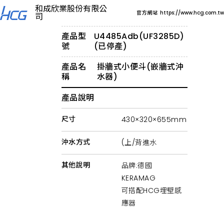
公
和成欣業股份有限公
共
官方網站
https://www.hcg.com.tw
司
衛
浴
設
產品型
U4485Adb(UF3285D)
備
號
(已停產)
推
薦
產品名
掛牆式小便斗(嵌牆式沖
HCG
和
稱
水器)
成，
高
產品說明
端
飯
店、
尺寸
430×320×655mm
百
貨
公
沖水方式
(上/背進水
司、
醫
院
其他說明
品牌:德國
指
KERAMAG
定
使
可搭配HCG埋壁感
用，
提
應器
供
蹲