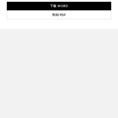
式
馬
下載 WORD
桶、
小
列印 PDF
便
斗、
自
動
感
應
沖
水
器、
LED
自
動
龍
頭、
沖
水
凡
而、
自
動
烘
手
機、
自