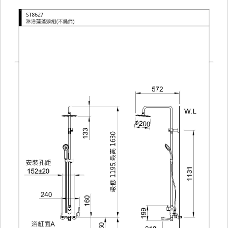
無
鉛
無
銅
龍
頭、
自
閉
龍
頭、
廚
房
龍
頭、
立
壁
式
龍
頭、
單
栓
龍
頭、
自
動
感
應
龍