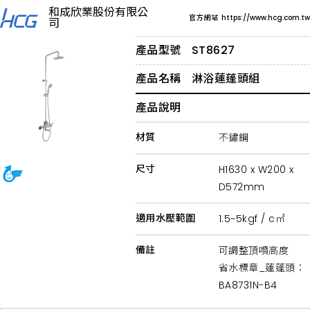
浴
和成欣業股份有限公
室
官方網站
https://www.hcg.com.tw
司
水
龍
頭
產品型號
ST8627
推
薦
產品名稱
淋浴蓮蓬頭組
HCG
和
成，
產品說明
提
供
臉
材質
不鏽鋼
盆
龍
尺寸
H1630 x W200 x
頭、
淋
D572mm
浴
龍
頭、
適用水壓範圍
1.5~5kgf / c㎡
蓮
蓬
頭、
備註
可調整頂噴高度
不
省水標章_蓮蓬頭：
鏽
鋼
BA8731N-B4
龍
頭、