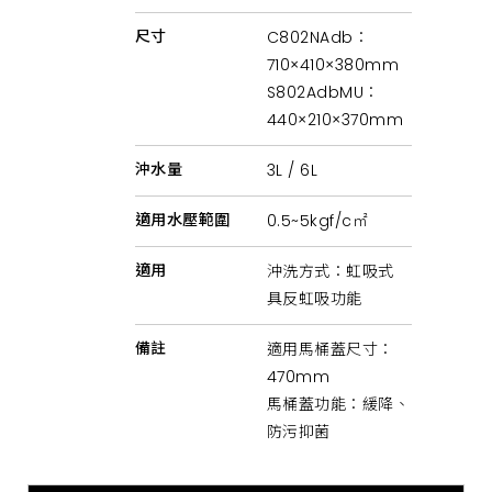
桶、
無
尺寸
C802NAdb：
障
礙
710×410×380mm
馬
S802AdbMU：
桶、
公
440×210×370mm
共
空
間
沖水量
3L / 6L
馬
桶
及
適用水壓範圍
0.5~5kgf/c㎡
緩
降
單
適用
沖洗方式：虹吸式
體
具反虹吸功能
馬
桶
蓋、
備註
適用馬桶蓋尺寸：
兒
童
470mm
馬
馬桶蓋功能：緩降、
桶
軟
防污抑菌
墊
等。
產