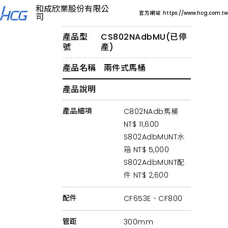
浴
和成欣業股份有限公
室
官方網站
https://www.hcg.com.tw
司
馬
桶
推
產品型
CS802NAdbMU(已停
薦
號
產)
HCG
和
產品名稱
兩件式馬桶
成，
提
供
產品說明
智
能
智
產品細項
C802NAdb馬桶
慧
NT$ 11,600
馬
桶、
S802AdbMUNT水
節
水
箱 NT$ 5,000
單
S802AdbMUNT配
體
馬
件 NT$ 2,600
桶、
兒
配件
童
CF653E、CF800
專
用
管距
300mm
馬