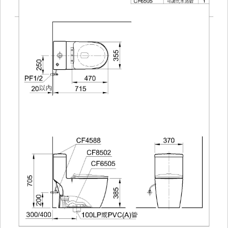
品
符
合
國
家
節
水
規
範，
採
用
卓
越
的
抗
汙
抗
菌
技
術
及
管
內
淋
釉
陶
瓷
技