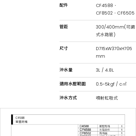
桶、
配件
CF4588．
無
障
CF8502．CF6505
礙
馬
桶、
管距
300/400mm(可調
公
式水路管)
共
空
間
尺寸
D715xW370xH705
馬
桶
mm
及
緩
降
沖水量
3L / 4.8L
單
體
適用水壓範圍
0.5~5kgf / c㎡
馬
桶
蓋、
沖水方式
噴射虹吸式
兒
童
馬
桶
軟
墊
等。
產