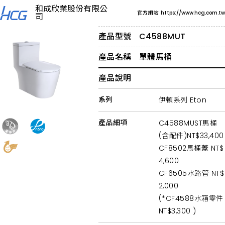
浴
和成欣業股份有限公
室
官方網站
https://www.hcg.com.tw
司
馬
桶
推
產品型號
C4588MUT
薦
HCG
產品名稱
單體馬桶
和
成，
提
產品說明
供
智
能
系列
伊頓系列 Eton
智
慧
產品細項
C4588MUST馬桶
馬
桶、
(含配件)NT$33,400
節
水
CF8502馬桶蓋 NT$
單
4,600
體
馬
CF6505水路管 NT$
桶、
2,000
兒
童
(*CF4588水箱零件
專
NT$3,300 )
用
馬