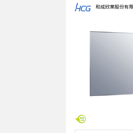
浴
室
和成欣業股份有
化
妝
鏡
推
薦
HCG
和
成，
提
供
多
款
時
尚
造
型
化
妝
鏡，
採
用
無
鉛
無
銅
的