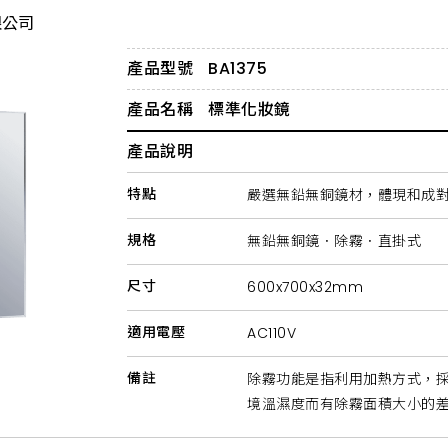
限公司
產品型號
BA1375
產品名稱
標準化妝鏡
產品說明
特點
嚴選無鉛無銅鏡材，體現和成
規格
無鉛無銅鏡．除霧．直掛式
尺寸
600x700x32mm
適用電壓
AC110V
備註
除霧功能是指利用加熱方式，
境溫濕度而有除霧面積大小的